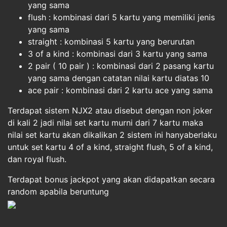
yang sama
flush : kombinasi dari 5 kartu yang memiliki jenis
yang sama
straight : kombinasi 5 kartu yang berurutan
3 of a kind : kombinasi dari 3 kartu yang sama
2 pair ( 10 pair ) : kombinasi dari 2 pasang kartu
yang sama dengan catatan nilai kartu diatas 10
ace pair : kombinasi dari 2 kartu ace yang sama
Terdapat sistem NJX2 atau disebut dengan non joker
di kali 2 jadi nilai set kartu murni dari 7 kartu maka
nilai set kartu akan dikalikan 2 sistem ini hanyaberlaku
untuk set kartu 4 of a kind, straight flush, 5 of a kind,
dan royal flush.
Terdapat bonus jackpot yang akan didapatkan secara
random apabila beruntung